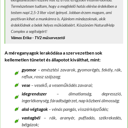
Természetesen tudtam, hogy a megfelelő hatás elérése érdekében a
testem napi 2,5-3 liter vizet igényel. Jobban érzem magam, ami
pozitívan kihat a munkámra is. Ajánlom mindazoknak, akik
érdeklődnek a belek helyes működéséért. Köszönöm NaturalHelp
Complex a segítségért!
Vámos Erika - TV2 műsorvezető
A méreganyagok lerakódása a szervezetben sok
kellemetlen tünetet és állapotot kiválthat, mint:
gyomor
– emésztési zavarok, gyomorégés, fekély, rák,
reflux, rossz szájszag;
vese
– vesekő, a veseműködés zavarai;
idegrendszer
– álmatlanság, depresszió,
ingerlékenység, fáradtságérzet, nap közbeni álmosság;
alsó végtagok
– vénás pangás, visszérképződés;
vastagbél
– rák, aranyér, puffadás, székrekedés,
bélgázok;