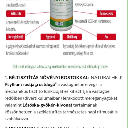
1.
BÉLTISZTÍTÁS NÖVÉNYI ROSTOKKAL:
NATURALHELP
Psyllium rostja „rostdugó”
a vastagbélbe elvégzi a
mechanikus tisztító funkcióját és kitisztítja a vastagbél
redőiben (divertikulumaiban) lerakódott méreganyagokat,
valamint
Lósóska-gyökér-kivonat
tartalmának
köszönhetően a székletürítés természetes napi ritmusát is
szabályozza.