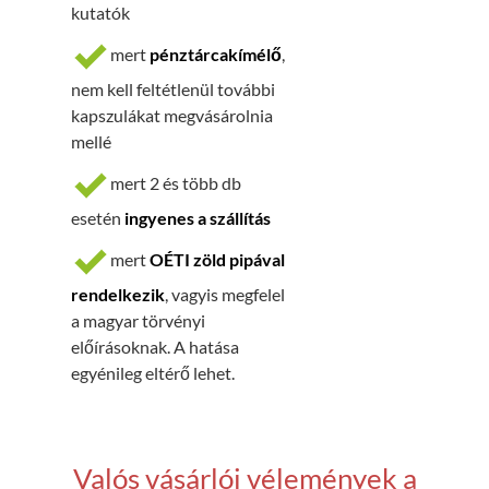
kutatók
mert
pénztárcakímélő
,
nem kell feltétlenül további
kapszulákat megvásárolnia
mellé
mert 2 és több db
esetén
ingyenes a szállítás
mert
OÉTI zöld pipával
rendelkezik
, vagyis megfelel
a magyar törvényi
előírásoknak. A hatása
egyénileg eltérő lehet.
Valós vásárlói vélemények a