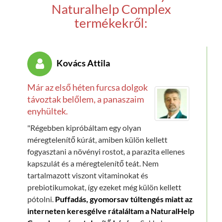
Naturalhelp Complex
termékekről:
Kovács Attila
Már az első héten furcsa dolgok
távoztak belőlem, a panaszaim
enyhültek.
"Régebben kipróbáltam egy olyan
méregtelenítő kúrát, amiben külön kellett
fogyasztani a növényi rostot, a parazita ellenes
kapszulát és a méregtelenítő teát. Nem
tartalmazott viszont vitaminokat és
prebiotikumokat, így ezeket még külön kellett
pótolni.
Puffadás, gyomorsav túltengés miatt az
interneten keresgélve rátaláltam a NaturalHelp