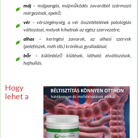
máj
– májpangás, májműködés zavarából származó
mérgezések, epekő;
vér
– vérszegénység, a vér összetételének patológiás
változásai, melyek kihatnak az egész szervezetre;
alhas
– keringési zavarok, az alhasi szervek
(petefészek, méh stb.) krónikus gyulladásai;
bőr
– különböző kiütések, látható elváltozások,
hajhullás.
Hogy
lehet a