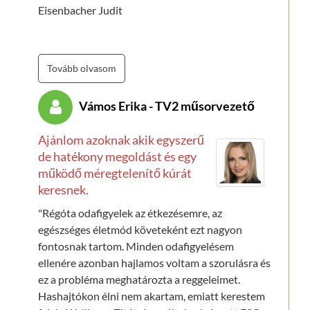
Eisenbacher Judit
Tovább olvasom
Vámos Erika - TV2 műsorvezető
Ajánlom azoknak akik egyszerű
de hatékony megoldást és egy
működő méregtelenítő kúrát
keresnek.
"Régóta odafigyelek az étkezésemre, az
egészséges életmód követeként ezt nagyon
fontosnak tartom. Minden odafigyelésem
ellenére azonban hajlamos voltam a szorulásra és
ez a probléma meghatározta a reggeleimet.
Hashajtókon élni nem akartam, emiatt kerestem