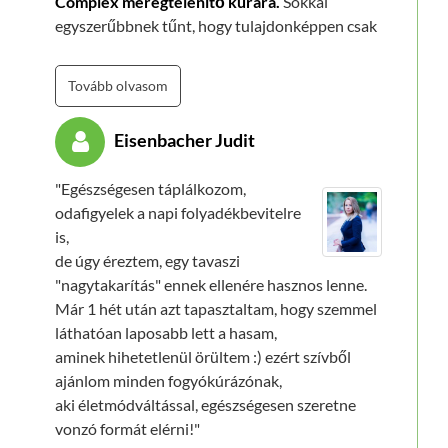
Complex méregtelenítő kúrára.
Sokkal
egyszerűbbnek tűnt, hogy tulajdonképpen csak
egyféle terméket kell fogyasztani, és még az ára is
sokkal kedvezőbb. Megrendeltem 3 havi adagot.
Tovább olvasom
Már az első héten furcsa dolgok távoztak
belőlem, a panaszaim enyhültek.
Az éjszaka
Eisenbacher Judit
nyugodtabban tudtam aludni, és kipihentebben
ébredtem. A gyomorsav csökkentő tablettát
"Egészségesen táplálkozom,
csak ritkán kellett szednem, a puffadásom is
odafigyelek a napi folyadékbevitelre
megszűnt.
Nekem legjobban úgy ízlett, amikor
is,
natúr (vagy ízesített) ivójoghurtba keverve
de úgy éreztem, egy tavaszi
fogyasztottam el."
"nagytakarítás" ennek ellenére hasznos lenne.
Már 1 hét után azt tapasztaltam, hogy szemmel
láthatóan laposabb lett a hasam,
aminek hihetetlenül örültem :) ezért szívből
ajánlom minden fogyókúrázónak,
aki életmódváltással, egészségesen szeretne
vonzó formát elérni!"