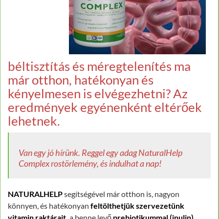
béltisztítás és méregtelenítés ma
már otthon, hatékonyan és
kényelmesen is elvégezhetni? Az
eredmények egyénenként eltérőek
lehetnek.
Van egy jó hírünk. Reggel egy adag NaturalHelp
Complex rostörlemény, és indulhat a nap!
NATURALHELP
segítségével már otthon is, nagyon
könnyen, és hatékonyan
feltölthetjük szervezetünk
vitamin raktárait,
a benne levő
prebiotikummal (inulin)