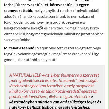
terheljük szervezetünket
,
környezetünk is egyre
szennyezettebb
, mellyel „nyitott rendszer” mivoltunkból
adódóan állandó kapcsolatban állunk és nem sokára el
fogunk odáig jutni, hogy nem tudunk beszívni egy
lélegzetvételnyi levegőt és nem tudunk meginni egy korty
vizet anélkül, hogy méregmolekulák millióit ne juttatnánk be
szervezetünkbe!
Mi tehát a teendő?
Várjuk ölbe tett kézzel a végzetet, vagy
tegyünk valamit egészségünk megőrzése érdekében? Úgy
gondoljuk az utóbbi a helyes út!
A NATURALHELP 4 az 1-ben felismerve a szervezet
„méregtelenítésének és kitisztításának” fontosságát
létrehozott egy olyan terméket, amely megoldást
kínál a környezet- és táplálkozás-eredetű egészségi
problémák kivédésére, illetve megszűntetésére.
E
készítményben minden van ami szükséges teljes és
hatékony béltisztításhoz, méregtelenítéshez.