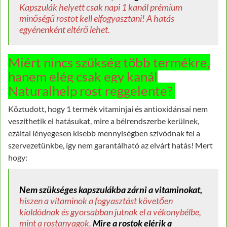
Kapszulák helyett csak napi 1 kanál prémium
minőségű rostot kell elfogyasztani! A hatás
egyénenként eltérő lehet.
Miért nincs szükség több termékre,
hanem elég csak egy kanál
Naturalhelp rost reggelente?
Köztudott, hogy 1 termék vitaminjai és antioxidánsai nem
veszíthetik el hatásukat, mire a bélrendszerbe kerülnek,
ezáltal lényegesen kisebb mennyiségben szívódnak fel a
szervezetünkbe, így nem garantálható az elvárt hatás! Mert
hogy:
Nem szükséges kapszulákba zárni a vitaminokat,
hiszen a vitaminok a fogyasztást követően
kioldódnak és gyorsabban jutnak el a vékonybélbe,
mint a rostanyagok.
Mire a rostok elérik a