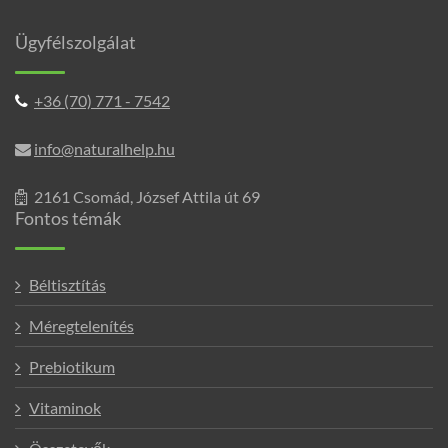
Ügyfélszolgálat
+36 (70) 771 - 7542
info@naturalhelp.hu
2161 Csomád, József Attila út 69
Fontos témák
Béltisztítás
Méregtelenítés
Prebiotikum
Vitaminok