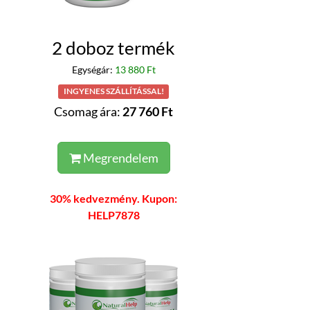
2 doboz termék
Egységár:
13 880 Ft
INGYENES SZÁLLÍTÁSSAL!
Csomag ára:
27 760 Ft
Megrendelem
30% kedvezmény. Kupon:
HELP7878