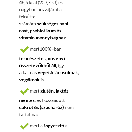
48,5 kcal (203,7 kJ) és
nagyban hozzájárul a
felnőttek
számára
szükséges napi
rost, prebiotikum és
vitamin mennyiséghez.
mert100% -ban
természetes, növényi
összetevőkből áll,
így
alkalmas
vegetáriánusoknak,
vegáknak is
,
mert
glutén, laktóz
mentes
, és hozzáadott
cukrot és (szacharóz)
nem
tartalmaz
mert a
fogyasztók