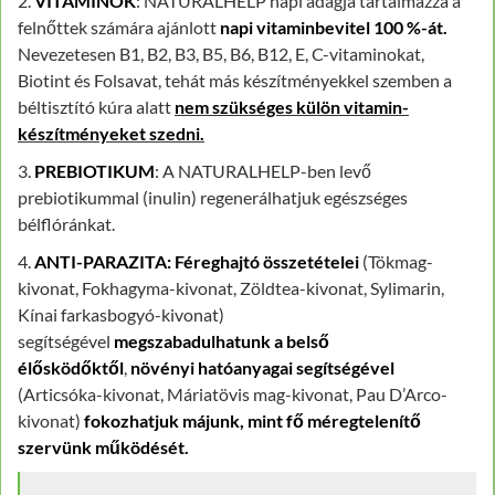
2.
VITAMINOK
: NATURALHELP napi adagja tartalmazza a
felnőttek számára ajánlott
napi vitaminbevitel 100 %-át.
Nevezetesen B1, B2, B3, B5, B6, B12, E, C-vitaminokat,
Biotint és Folsavat, tehát más készítményekkel szemben a
béltisztító kúra alatt
nem szükséges külön vitamin-
készítményeket szedni.
3.
PREBIOTIKUM
: A NATURALHELP-ben levő
prebiotikummal (inulin) regenerálhatjuk egészséges
bélflóránkat.
4.
ANTI-PARAZITA:
Féreghajtó összetételei
(Tökmag-
kivonat, Fokhagyma-kivonat, Zöldtea-kivonat, Sylimarin,
Kínai farkasbogyó-kivonat)
segítségével
megszabadulhatunk a belső
élősködőktől
,
növényi hatóanyagai segítségével
(Articsóka-kivonat, Máriatövis mag-kivonat, Pau D’Arco-
kivonat)
fokozhatjuk májunk, mint fő méregtelenítő
szervünk működését.