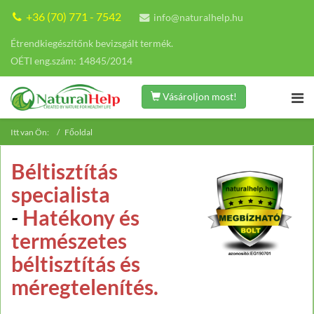
+36 (70) 771 - 7542
info@naturalhelp.hu
Étrendkiegészítőnk bevizsgált termék.
OÉTI eng.szám: 14845/2014
Vásároljon most!
Itt van Ön:
Főoldal
Béltisztítás
specialista
-
Hatékony és
természetes
béltisztítás és
méregtelenítés.