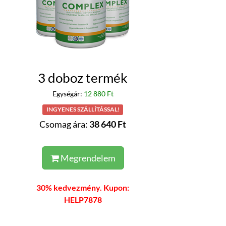
3 doboz termék
Egységár:
12 880 Ft
INGYENES SZÁLLÍTÁSSAL!
Csomag ára:
38 640 Ft
Megrendelem
30% kedvezmény. Kupon:
HELP7878