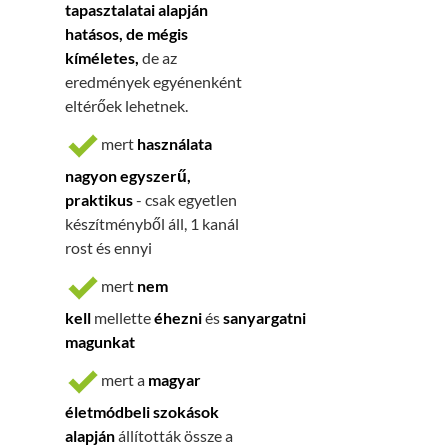
tapasztalatai alapján
hatásos, de mégis
kíméletes,
de
az
eredmények egyénenként
eltérőek lehetnek.
mert
használata
nagyon egyszerű,
praktikus
- csak egyetlen
készítményből áll, 1 kanál
rost és ennyi
mert
nem
kell
mellette
éhezni
és
sanyargatni
magunkat
mert a
magyar
életmódbeli szokások
alapján
állították össze a