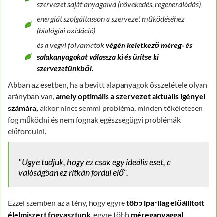
szervezet saját anyagaivá (növekedés, regenerálódás),
energiát szolgáltasson a szervezet működéséhez
(biológiai oxidáció)
és a vegyi folyamatok
végén keletkező méreg- és
salakanyagokat válassza ki és ürítse ki
szervezetünkből.
Abban az esetben, ha a bevitt alapanyagok összetétele olyan
arányban van,
amely optimális a szervezet aktuális igényei
számára,
akkor nincs semmi probléma, minden tökéletesen
fog működni és nem fognak egészségügyi problémák
előfordulni.
"Ugye tudjuk, hogy ez csak egy ideális eset, a
valóságban ez ritkán fordul elő".
Ezzel szemben az a tény, hogy egyre
több iparilag előállított
élelmiszert fogyasztunk
, egyre több
méreganyaggal