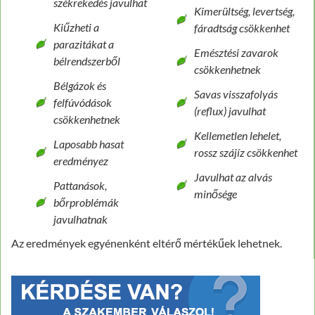
székrekedés javulhat
Kimerültség, levertség,
Kiűzheti a
fáradtság csökkenhet
parazitákat a
Emésztési zavarok
bélrendszerből
csökkenhetnek
Bélgázok és
Savas visszafolyás
felfúvódások
(reflux) javulhat
csökkenhetnek
Kellemetlen lehelet,
Laposabb hasat
rossz szájíz csökkenhet
eredményez
Javulhat az alvás
Pattanások,
minősége
bőrproblémák
javulhatnak
Az eredmények egyénenként eltérő mértékűek lehetnek.