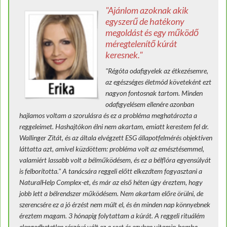
"Ajánlom azoknak akik
egyszerű de hatékony
megoldást és egy működő
méregtelenítő kúrát
keresnek."
"Régóta odafigyelek az étkezésemre,
az egészséges életmód követeként ezt
nagyon fontosnak tartom. Minden
odafigyelésem ellenére azonban
hajlamos voltam a szorulásra és ez a probléma meghatározta a
reggeleimet. Hashajtókon élni nem akartam, emiatt kerestem fel dr.
Wallinger Zitát, és az általa elvégzett ESG állapotfelmérés objektíven
láttatta azt, amivel küzdöttem: probléma volt az emésztésemmel,
valamiért lassabb volt a bélműködésem, és ez a bélflóra egyensúlyát
is felborította." A tanácsára reggeli előtt elkezdtem fogyasztani a
NaturalHelp Complex-et, és már az első héten úgy éreztem, hogy
jobb lett a bélrendszer működésem. Nem akartam előre örülni, de
szerencsére ez a jó érzést nem múlt el, és én minden nap könnyebnek
éreztem magam. 3 hónapig folytattam a kúrát. A reggeli rituálém
elengedhetetlen részévé vált ez a rost és egyben vitamin-bomba.