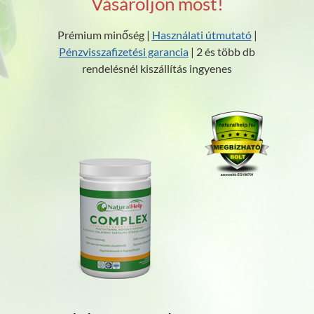
Vásároljon most!
Prémium minőség |
Használati útmutató
|
Pénzvisszafizetési garancia
| 2 és több db
rendelésnél kiszállítás ingyenes