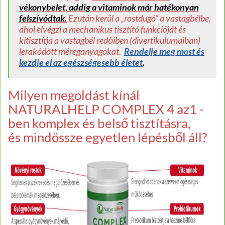
vékonybelet, addig a vitaminok már hatékonyan
felszívódtak.
Ezután kerül a „rostdugó” a vastagbélbe,
ahol elvégzi a mechanikus tisztító funkcióját és
kitisztítja a vastagbél redőiben (divertikulumaiban)
lerakódott méreganyagokat.
Rendelje meg most és
kezdje el az egészségesebb életet
.
Milyen megoldást kínál
NATURALHELP COMPLEX 4 az1 -
ben komplex és belső tisztításra,
és mindössze egyetlen lépésből áll?