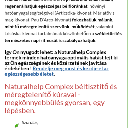
regenerálhatjuk egészséges bélflóránkat,
növényi
hatóanyagai segítségével (Articsóka-kivonat, Máriatövis
mag-kivonat, Pau D’Arco-kivonat)
fokozhatjuk májunk,
mint fő méregtelenítő szervünk, működését
, valamint
Lósóska-kivonat tartalmának köszönhetően a
székletürítés
természetes napi ritmusát is szabályozhatjuk.
Így Ön nyugodt lehet: a Naturalhelp Complex
termék minden hatóanyaga optimális hatást fejt ki
az Ön egészségének és közérzetének javítása
érdekében!
Rendelje meg most és kezdje el az
egészségesebb életet
.
Naturalhelp Complex béltisztítő és
méregtelenítő kúraval -
megkönnyebbülés gyorsan, egy
lépésben.
Szorulás,