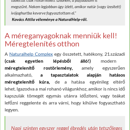
tablettát csak ritkán kellett szednem, a puffadásom is
megszűnt. Nekem legjobban úgy ízlett, amikor natúr (vagy ízesített)
ivójoghurtba keverve fogyasztottam el."
Kovács Attila véleménye a NaturalHelp-ről.
A méreganyagoknak menniük kell!
Méregtelenítés otthon
A
Naturalhelp Complex
egy összetett, hatékony, 21.századi
(csak egyetlen lépésből álló!)
modern
méregtelenítő rostörlemény,
amely egyszerűen
alkalmazható,
a tapasztalatok alapján hatásos
méregtelenítő kúra,
de a hatása egyénileg eltérő
lehet. Igazodva a mai rohanó világunkhoz, amikor is nincs idő
kapszulák tömegét egymás utánra időzíteni, vagy teákat
lefőzni reggelente és arra várni, hogy kihülve fogyasztható
legyen.
Napi szinten egyszer reggel ébredés után tetszőleges