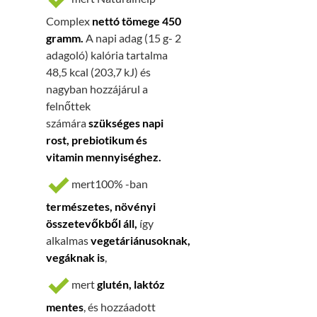
Complex
nettó tömege 450
gramm.
A napi adag (15 g- 2
adagoló) kalória tartalma
48,5 kcal (203,7 kJ) és
nagyban hozzájárul a
felnőttek
számára
szükséges napi
rost, prebiotikum és
vitamin mennyiséghez.
mert100% -ban
természetes, növényi
összetevőkből áll,
így
alkalmas
vegetáriánusoknak,
vegáknak is
,
mert
glutén, laktóz
mentes
, és hozzáadott