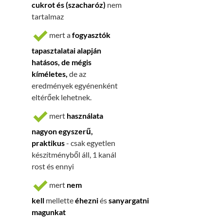
cukrot és (szacharóz)
nem
tartalmaz
mert a
fogyasztók
tapasztalatai alapján
hatásos, de mégis
kíméletes,
de
az
eredmények egyénenként
eltérőek lehetnek.
mert
használata
nagyon egyszerű,
praktikus
- csak egyetlen
készítményből áll, 1 kanál
rost és ennyi
mert
nem
kell
mellette
éhezni
és
sanyargatni
magunkat