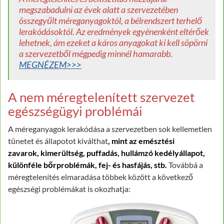
megszabadulni az évek alatt a szervezetében
összegyűlt méreganyagoktól, a bélrendszert terhelő
lerakódásoktól. Az eredmények egyénenként eltérőek
lehetnek, ám ezeket a káros anyagokat ki kell söpörni
a szervezetből mégpedig minnél hamarabb.
MEGNÉZEM>>>
A nem méregtelenített szervezet
egészségügyi problémái
A méreganyagok lerakódása a szervezetben sok kellemetlen
tünetet és állapotot kiválthat
, mint az
emésztési
zavarok
,
kimerültség
,
puffadás
,
hullámzó kedélyállapot
,
különféle bőrproblémák,
fej-
és hasfájás, stb.
Továbbá a
méregtelenítés elmaradása többek között a következő
egészségi problémákat is okozhatja: