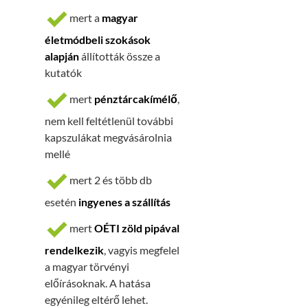
mert a
magyar
életmódbeli szokások
alapján
állították össze a
kutatók
mert
pénztárcakímélő
,
nem kell feltétlenül további
kapszulákat megvásárolnia
mellé
mert 2 és több db
esetén
ingyenes a szállítás
mert
OÉTI zöld pipával
rendelkezik
, vagyis megfelel
a magyar törvényi
előírásoknak. A hatása
egyénileg eltérő lehet.