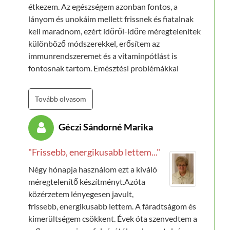
étkezem. Az egészségem azonban fontos, a
lányom és unokáim mellett frissnek és fiatalnak
kell maradnom, ezért időről-időre méregtelenítek
különböző módszerekkel, erősítem az
immunrendszeremet és a vitaminpótlást is
fontosnak tartom. Emésztési problémákkal
küzdök évek óta, napi rendel puffadások
nehezítik a napjaimat,
ezzel kapcsolatosan is
Tovább olvasom
kerestem meg az orvosomat.
Ő ajánlotta nekem
a NaturalHelp Complexet
, ismeri a pörgő
Géczi Sándorné Marika
életvitelemet, így tudta pontosan, hogy mit fogok
tudni beleilleszteni a napjaimba.
A kúra
"Frissebb, energikusabb lettem..."
elkezdése óta jobban alszom, könnyebbnek
érzem magam
,
kevésbé vagyok fáradékony
, így
Négy hónapja használom ezt a kiváló
jobban is bírom a napokat. Napközben nincs
méregtelenítő készítményt.Azóta
időm, és sokszor a hely sem alkalmas, hogy
közérzetem lényegesen javult,
tablettákat, vitaminokat vagy ilyen-olyan
frissebb, energikusabb lettem. A fáradtságom és
porokat fogyasszak, ezért különösen jó, hogy
kimerültségem csökkent. Évek óta szenvedtem a
mindent egyszerre, egy adagban elintézhetek