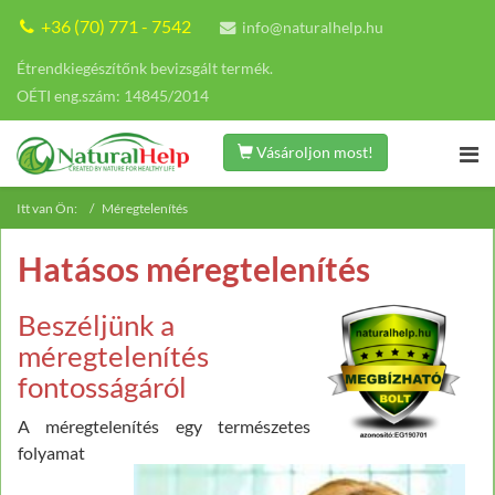
+36 (70) 771 - 7542
info@naturalhelp.hu
Étrendkiegészítőnk bevizsgált termék.
OÉTI eng.szám: 14845/2014
Vásároljon most!
Itt van Ön:
Méregtelenítés
Hatásos méregtelenítés
Beszéljünk a
méregtelenítés
fontosságáról
A méregtelenítés egy természetes
folyamat