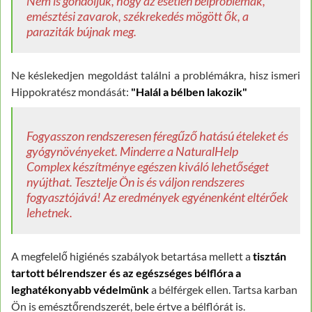
Nem is gondoljuk, hogy az esetlen bélproblémák,
emésztési zavarok, székrekedés mögött ők, a
paraziták bújnak meg.
Ne késlekedjen megoldást találni a problémákra, hisz ismeri
Hippokratész mondását:
"Halál a bélben lakozik"
Fogyasszon rendszeresen féregűző hatású ételeket és
gyógynövényeket. Minderre a NaturalHelp
Complex készítménye egészen kiváló lehetőséget
nyújthat. Tesztelje Ön is és váljon rendszeres
fogyasztójává! Az eredmények egyénenként eltérőek
lehetnek.
A megfelelő higiénés szabályok betartása mellett a
tisztán
tartott bélrendszer és az egészséges bélflóra a
leghatékonyabb védelmünk
a bélférgek ellen. Tartsa karban
Ön is emésztőrendszerét, bele értve a bélflórát is.