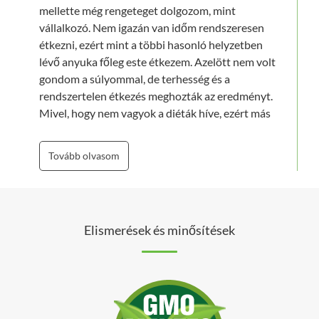
mellette még rengeteget dolgozom, mint
vállalkozó. Nem igazán van időm rendszeresen
étkezni, ezért mint a többi hasonló helyzetben
lévő anyuka főleg este étkezem. Azelött nem volt
gondom a súlyommal, de terhesség és a
rendszertelen étkezés meghozták az eredményt.
Mivel, hogy nem vagyok a diéták híve, ezért más
módszereket kerestem megoldásként. Mellette
már évek óta allergiával is küszködöm. Az
Tovább olvasom
allergiámra természetesen az orvosok gyógyszer
írtak fel, de mellette
rostdús
étrendet
,
méregtelenítést
is javasoltak. Hiszen
egészséges táplálkozás, rendszeres mozgás
Elismerések és minősítések
(legalább hetente 5-ször 40 perc), és ami talán a
legfontosabb az allergiás tünetek tekintetében:
rendszeres méregtelenítés megfelelő eszközökkel
(évente kétszer: ősszel és tavasszal)
leghatékonyabb eszközök az egészségünk
megőrzésére. Az egészségem érdekében arra