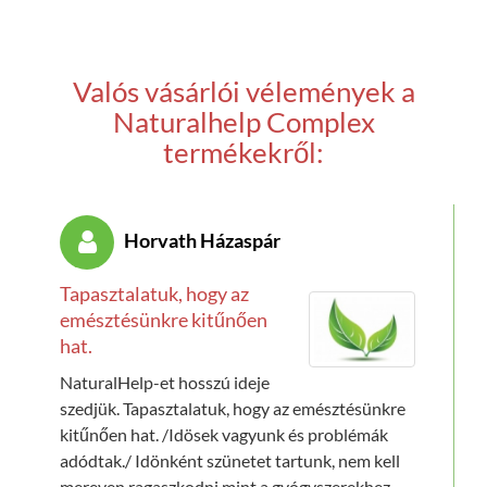
Valós vásárlói vélemények a
Naturalhelp Complex
termékekről:
Horvath Házaspár
Tapasztalatuk, hogy az
emésztésünkre kitűnően
hat.
NaturalHelp-et hosszú ideje
szedjük. Tapasztalatuk, hogy az emésztésünkre
kitűnően hat. /Idösek vagyunk és problémák
adódtak./ Idönként szünetet tartunk, nem kell
mereven ragaszkodni mint a gyógyszerekhez.