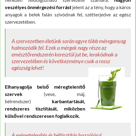
veszélyes önmérgezési forrást
jelent az a tény, hogy a káros
anyagok a belek falán szívódnak fel, szétterjedve az egész
szervezetében.
A szervezetben életünk során egyre több méreganyag
halmozódik fel. Ezek a mérgek nagy része az
emésztőrendszerén keresztül jut be, lerakódnak a
szervezetében és következménye csak a rossz
egészség lehet!
Elhanyagolja belső méregtelenítő
szervek
(vese, máj,
bélrendszer)
karbantartását,
rendszeres tisztítását, miközben
külsővel rendszeresen foglalkozik.
A méregtelenítés és béltisztítás hozzájárul