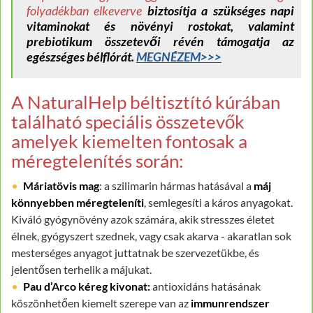
folyadékban elkeverve
biztosítja a szükséges napi
vitaminokat és növényi rostokat, valamint
prebiotikum összetevői révén támogatja az
egészséges bélflórát.
MEGNÉZEM>>>
A NaturalHelp béltisztító kúrában
található speciális összetevők
amelyek kiemelten fontosak a
méregtelenítés során:
Máriatövis mag
: a szilimarin hármas hatásával a
máj
könnyebben méregteleníti
, semlegesíti a káros anyagokat.
Kiváló gyógynövény azok számára, akik stresszes életet
élnek, gyógyszert szednek, vagy csak akarva - akaratlan sok
mesterséges anyagot juttatnak be szervezetükbe, és
jelentősen terhelik a májukat.
Pau d’Arco kéreg kivonat:
antioxidáns hatásának
köszönhetően kiemelt szerepe van az
immunrendszer