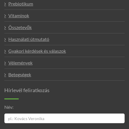
Prebiotikum
Vitaminok
Összetevők
Használati útmutató
Gyakori kérdések és válaszok
Vélemények
Betegségek
Hírlevél feliratkozás
Név: