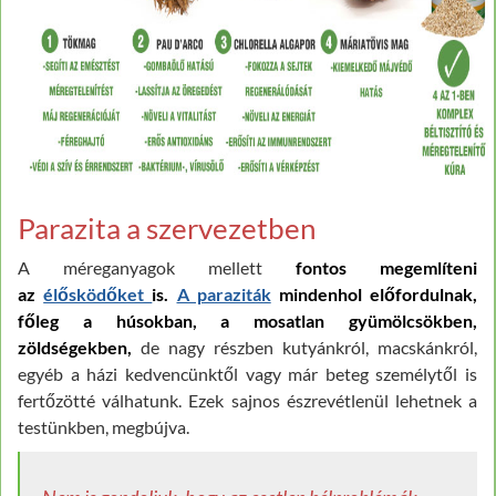
Parazita a szervezetben
A méreganyagok mellett
fontos megemlíteni
az
élősködőket
is.
A paraziták
mindenhol előfordulnak,
főleg a húsokban, a mosatlan gyümölcsökben,
zöldségekben,
de nagy részben kutyánkról, macskánkról,
egyéb a házi kedvencünktől vagy már beteg személytől is
fertőzötté válhatunk. Ezek sajnos észrevétlenül lehetnek a
testünkben, megbújva.