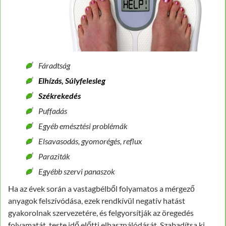
Fáradtság
Elhízás, Súlyfelesleg
Székrekedés
Puffadás
Egyéb emésztési problémák
Elsavasodás, gyomorégés, reflux
Paraziták
Egyébb szervi panaszok
Ha az évek során a vastagbélből folyamatos a mérgező
anyagok felszívódása, ezek rendkívül negatív hatást
gyakorolnak szervezetére, és felgyorsítják az öregedés
folyamatát, teste idő előtti elhasználódását. Szabadítsa ki