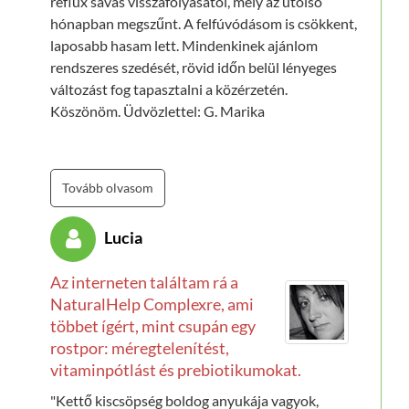
reflux savas visszafolyásától, mely az utolsó
reggel, indulás előtt, és mégis egész nap érzem a
hónapban megszűnt. A felfúvódásom is csökkent,
pozitív hatását.
laposabb hasam lett. Mindenkinek ajánlom
rendszeres szedését, rövid időn belül lényeges
Üdvözlettel!"
változást fog tapasztalni a közérzetén.
Köszönöm. Üdvözlettel: G. Marika
Tovább olvasom
Lucia
Az interneten találtam rá a
NaturalHelp Complexre, ami
többet ígért, mint csupán egy
rostpor: méregtelenítést,
vitaminpótlást és prebiotikumokat.
"Kettő kiscsöpség boldog anyukája vagyok,