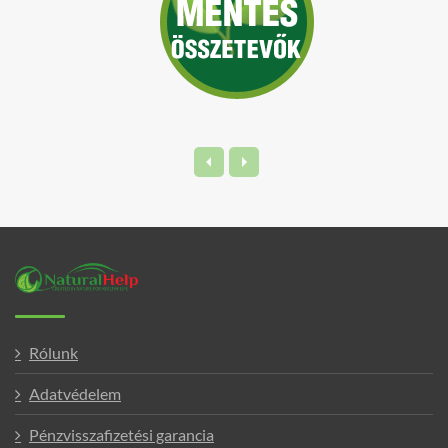
gondoltam, rásegítek valamilyen rost
készítménnyel. Így találtam rá az interneten
a
NaturalHelp Complex
re, ami többet ígért, mint
csupán egy rostpor:
méregtelenítést,
vitaminpótlást és prebiotikumokat
. A
leglátványosabb hatás az volt, hogy a plusz kilók
gyorsan jönnek le rólam, és az allergiám is enyhül.
Természetesen a gyógyszerszedést nem hagytam
abba, de a NaturalHelp Complexnek
köszönhetően állapotom sokat javult."
Rólunk
Adatvédelem
Pénzvisszafizetési garancia