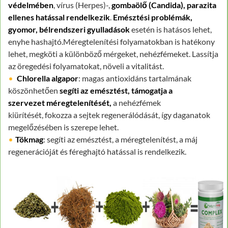
védelmében
, vírus (Herpes)-,
gombaölő (Candida), parazita
ellenes hatással rendelkezik
.
Emésztési problémák,
gyomor, bélrendszeri gyulladások
esetén is hatásos lehet,
enyhe hashajtó.Méregtelenítési folyamatokban is hatékony
lehet, megköti a különböző mérgeket, nehézfémeket. Lassítja
az öregedési folyamatokat, növeli a vitalitást.
Chlorella algapor
: magas antioxidáns tartalmának
köszönhetően
segíti az emésztést, támogatja a
szervezet méregtelenítését,
a nehézfémek
kiürítését, fokozza a sejtek regenerálódását, így daganatok
megelőzésében is szerepe lehet.
Tökmag
: segíti az emésztést, a méregtelenítést, a máj
regenerációját és féreghajtó hatással is rendelkezik.