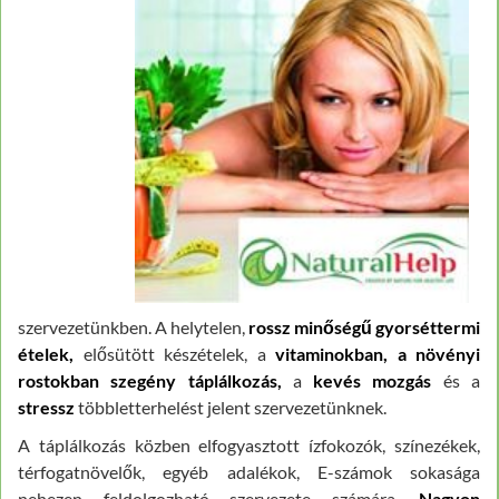
szervezetünkben.
A helytelen,
rossz minőségű gyorséttermi
ételek,
elősütött készételek, a
vitaminokban, a növényi
rostokban szegény táplálkozás,
a
kevés mozgás
és a
stressz
többletterhelést jelent szervezetünknek.
A táplálkozás közben elfogyasztott ízfokozók, színezékek,
térfogatnövelők, egyéb adalékok, E-számok sokasága
nehezen feldolgozható szervezete számára.
Nagyon