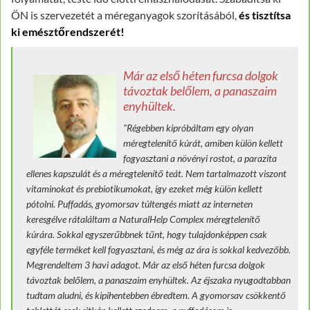
ÖN is szervezetét a méreganyagok szorításából,
és tisztítsa
ki emésztőrendszerét!
Már az első héten furcsa dolgok
távoztak belőlem, a panaszaim
enyhültek.
"Régebben kipróbáltam egy olyan
méregtelenítő kúrát, amiben külön kellett
fogyasztani a növényi rostot, a parazita
ellenes kapszulát és a méregtelenítő teát. Nem tartalmazott viszont
vitaminokat és prebiotikumokat, így ezeket még külön kellett
pótolni. Puffadás, gyomorsav túltengés miatt az interneten
keresgélve rátaláltam a NaturalHelp Complex méregtelenítő
kúrára. Sokkal egyszerűbbnek tűnt, hogy tulajdonképpen csak
egyféle terméket kell fogyasztani, és még az ára is sokkal kedvezőbb.
Megrendeltem 3 havi adagot. Már az első héten furcsa dolgok
távoztak belőlem, a panaszaim enyhültek. Az éjszaka nyugodtabban
tudtam aludni, és kipihentebben ébredtem. A gyomorsav csökkentő