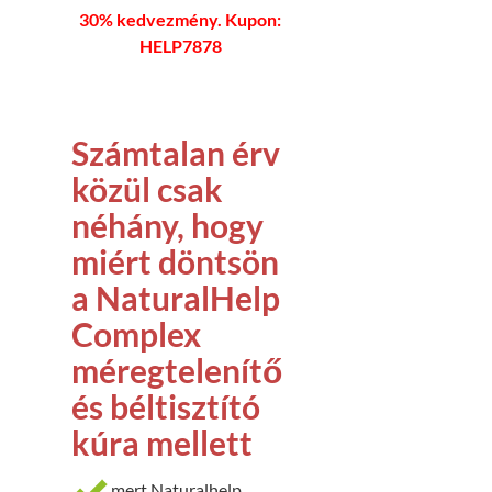
30% kedvezmény. Kupon:
HELP7878
Számtalan érv
közül csak
néhány, hogy
miért döntsön
a NaturalHelp
Complex
méregtelenítő
és béltisztító
kúra mellett
mert Naturalhelp