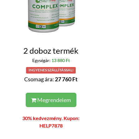
2 doboz termék
Egységár:
13 880 Ft
INGYENES SZÁLLÍTÁSSAL!
Csomag ára:
27 760 Ft
Megrendelem
30% kedvezmény. Kupon:
HELP7878