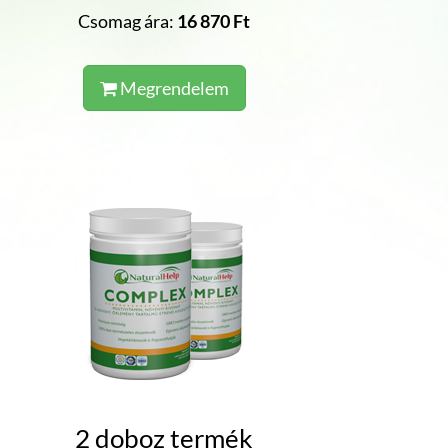
Csomag ára:
16 870 Ft
Megrendelem
2 doboz termék