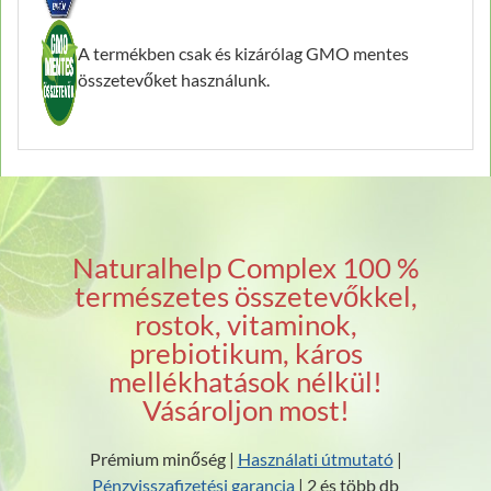
A termékben csak és kizárólag GMO mentes
összetevőket használunk.
Naturalhelp Complex 100 %
természetes összetevőkkel,
rostok, vitaminok,
prebiotikum, káros
mellékhatások nélkül!
Vásároljon most!
Prémium minőség |
Használati útmutató
|
Pénzvisszafizetési garancia
| 2 és több db