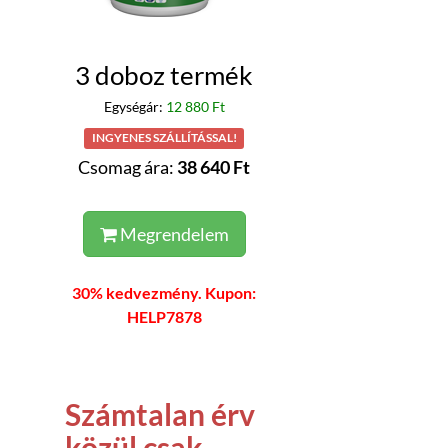
3 doboz termék
Egységár:
12 880 Ft
INGYENES SZÁLLÍTÁSSAL!
Csomag ára:
38 640 Ft
Megrendelem
30% kedvezmény. Kupon:
HELP7878
Számtalan érv
közül csak