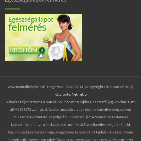
www.naturalhelp.hu | OÉTI eng.szám.: 14845/2014 | © copyright 2016. NaturalHelp |
Készítette:
Netmetro
A honlap teljes tartalma a Natural Solution Kft. tulajdona, és szerzői jog védelme alatt
áll M1303172 szám alatt. Az oldal másolása, vagy oldalról bármilyen kép, szöveg
felhasználása büntető- és polgári feljelentéssel jár! A termék használatával
kapcsolatban, illetve a kockázatok és mellékhatások elkerülése végett kérje ki
háziorvosa, kezelőorvosa vagy gyógyszerésze tanácsát. A táplálék-kiegészítő nem
helyettesíti a vegyes étrendet!Complex nem gyógyszer, nem gyógyít és nem kezel