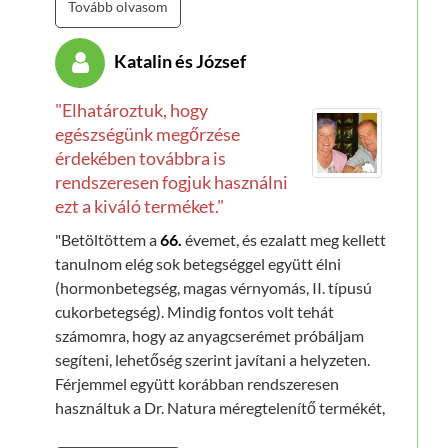
Tovább olvasom
Katalin és József
"Elhatároztuk, hogy
egészségünk megőrzése
érdekében továbbra is
rendszeresen fogjuk használni
ezt a kiváló terméket."
"Betöltöttem a
66.
évemet, és ezalatt meg kellett
tanulnom elég sok betegséggel együtt élni
(hormonbetegség, magas vérnyomás, II. típusú
cukorbetegség). Mindig fontos volt tehát
számomra, hogy az anyagcserémet próbáljam
segíteni, lehetőség szerint javítani a helyzeten.
Férjemmel együtt korábban rendszeresen
használtuk a Dr. Natura méregtelenítő termékét,
s miután az interneten keresgélve rátaláltunk