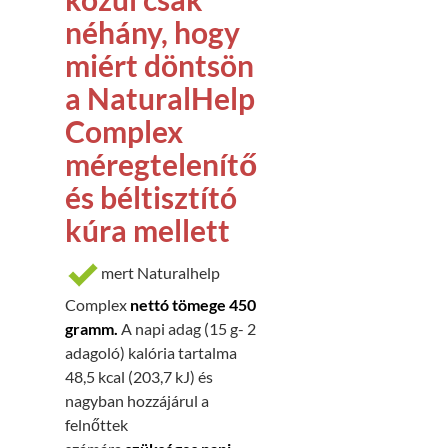
néhány, hogy
miért döntsön
a NaturalHelp
Complex
méregtelenítő
és béltisztító
kúra mellett
mert Naturalhelp
Complex
nettó tömege 450
gramm.
A napi adag (15 g- 2
adagoló) kalória tartalma
48,5 kcal (203,7 kJ) és
nagyban hozzájárul a
felnőttek