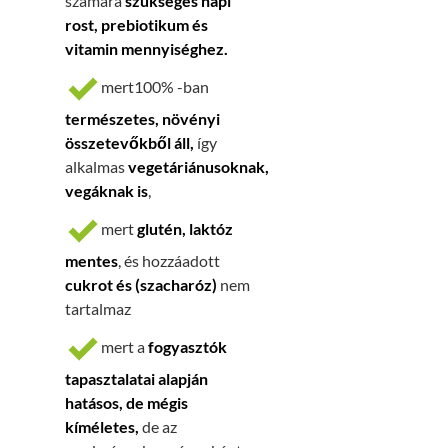
számára
szükséges napi
rost, prebiotikum és
vitamin mennyiséghez.
mert100% -ban
természetes, növényi
összetevőkből áll,
így
alkalmas
vegetáriánusoknak,
vegáknak is
,
mert
glutén, laktóz
mentes
, és hozzáadott
cukrot és (szacharóz)
nem
tartalmaz
mert a
fogyasztók
tapasztalatai alapján
hatásos, de mégis
kíméletes,
de
az