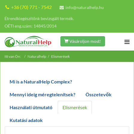
+36 (70) 771 - 7542
info@naturalhelp.hu
Étrendkiegészítőnk bevizsgált termék.
OÉTI eng.szám: 14845/2014
Vásároljon most!
Itt van Ön:
Naturalhelp
Elismerések
Mi is a NaturalHelp Complex?
Mennyi ideig méregtelenítsek?
Összetevők
Használati útmutató
Elismerések
Kutatási adatok