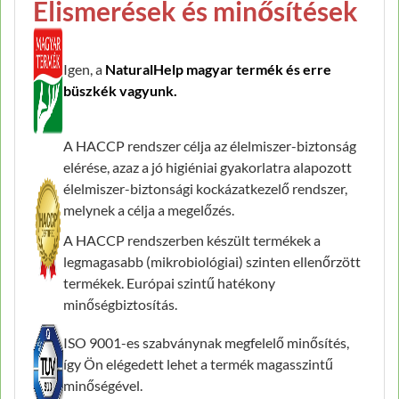
Elismerések és minősítések
Igen, a
NaturalHelp magyar termék és erre
büszkék vagyunk.
A HACCP rendszer célja az élelmiszer-biztonság
elérése, azaz a jó higiéniai gyakorlatra alapozott
élelmiszer-biztonsági kockázatkezelő rendszer,
melynek a célja a megelőzés.
A HACCP rendszerben készült termékek a
legmagasabb (mikrobiológiai) szinten ellenőrzött
termékek. Európai szintű hatékony
minőségbiztosítás.
ISO 9001-es szabványnak megfelelő minősítés,
így Ön elégedett lehet a termék magasszintű
minőségével.