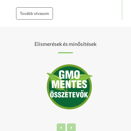
emésztőrendszerem rendben van, felfúvódásos
panaszaim megszűntek, ami a közérzetem
Tovább olvasom
javulását is eredményezte.
Köszönöm.
Elismerések és minősítések