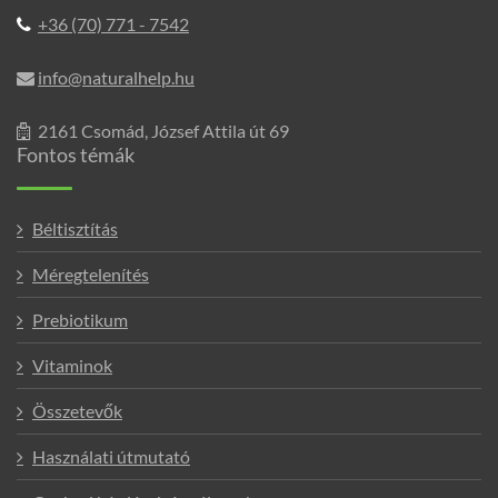
+36 (70) 771 - 7542
info@naturalhelp.hu
2161 Csomád, József Attila út 69
Fontos témák
Béltisztítás
Méregtelenítés
Prebiotikum
Vitaminok
Összetevők
Használati útmutató