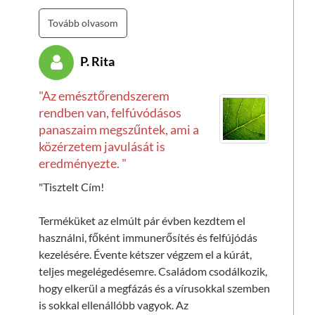
meg már csak az íze miatt iszom, de nem volna rá
szükségem.
Tovább olvasom
Még egyszer köszönöm a terméket, nem egy
P. Rita
embernek ajánlottam már akik hasonlóan
szenvedtek székrekedésben. Sok sikert önöknek,
"Az emésztőrendszerem
még találkozunk."
rendben van, felfúvódásos
panaszaim megszűntek, ami a
közérzetem javulását is
eredményezte. "
"Tisztelt Cím!
Terméküket az elmúlt pár évben kezdtem el
használni, főként immunerősítés és felfújódás
kezelésére. Évente kétszer végzem el a kúrát,
teljes megelégedésemre. Családom csodálkozik,
hogy elkerül a megfázás és a vírusokkal szemben
is sokkal ellenállóbb vagyok. Az