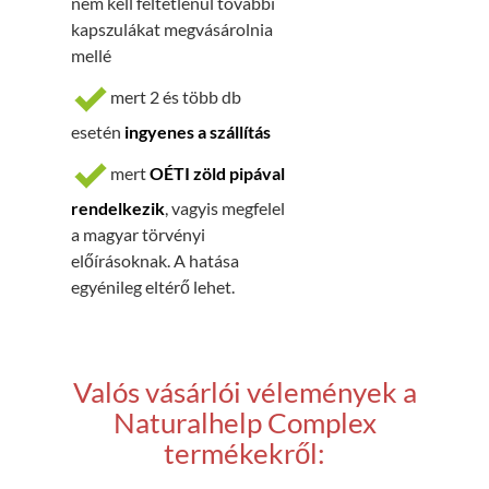
nem kell feltétlenül további
kapszulákat megvásárolnia
mellé
mert 2 és több db
esetén
ingyenes a szállítás
mert
OÉTI zöld pipával
rendelkezik
, vagyis megfelel
a magyar törvényi
előírásoknak. A hatása
egyénileg eltérő lehet.
Valós vásárlói vélemények a
Naturalhelp Complex
termékekről: