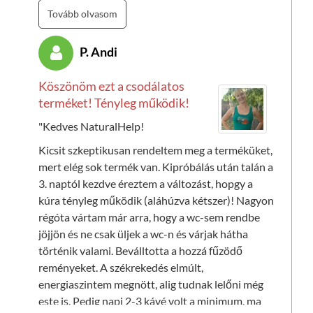
a
NaturalHelp Complex
kúrára, örömmel láttuk,
Tovább olvasom
hogy ebben a porban együtt megtalálható a négy
fontos hatóanyag: a
méregtelenítés
,
P. Andi
a
béltisztítás
, a
vitaminpótlás
és
a
prebiotikumok
. Azóta többször rendeltünk a
Köszönöm ezt a csodálatos
termékből, és minden szempontból csak jót
terméket! Tényleg működik!
mondhatunk a hatásáról. Megszűnt a korábbi
fáradékonyságunk és az emésztési problémáink.
"Kedves NaturalHelp!
Férjem vastagbeléről korábban többször
Kicsit szkeptikusan rendeltem meg a terméküket,
polipokat távolítottak el, viszont a méregtelenítő
mert elég sok termék van. Kipróbálás után talán a
kúrák hatására ma már negatív a colonoscopia
3. naptól kezdve éreztem a változást, hopgy a
lelete.
kúra tényleg működik (aláhúzva kétszer)! Nagyon
Elhatároztuk, hogy egészségünk megőrzése
régóta vártam már arra, hogy a wc-sem rendbe
érdekében továbbra is rendszeresen fogjuk
jöjjön és ne csak üljek a wc-n és várjak hátha
használni ezt a kiváló terméket."
történik valami. Beválltotta a hozzá fűzödő
reményeket. A székrekedés elmúlt,
energiaszintem megnött, alig tudnak lelőni még
este is. Pedig napi 2-3 kávé volt a minimum, ma