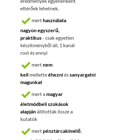
eredmények egyénenként
eltérőek lehetnek.
mert
használata
nagyon egyszerű,
praktikus
- csak egyetlen
készítményből áll, 1 kanál
rost és ennyi
mert
nem
kell
mellette
éhezni
és
sanyargatni
magunkat
mert a
magyar
életmódbeli szokások
alapján
állították össze a
kutatók
mert
pénztárcakímélő
,