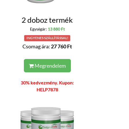
2 doboz termék
Egységár:
13 880 Ft
INGYENES SZÁLLÍTÁSSAL!
Csomag ára:
27 760 Ft
Megrendelem
30% kedvezmény. Kupon:
HELP7878