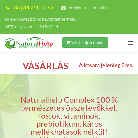
+36 (70) 771 - 7542
info@naturalhelp.hu
Étrendkiegészítőnk bevizsgált termék.
OÉTI eng.szám: 14845/2014
Vásároljon most!
VÁSÁRLÁS
A kosara jelenleg üres.
Naturalhelp Complex 100 %
természetes összetevőkkel,
rostok, vitaminok,
prebiotikum, káros
mellékhatások nélkül!