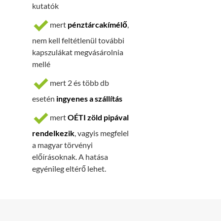
kutatók
mert
pénztárcakímélő
,
nem kell feltétlenül további
kapszulákat megvásárolnia
mellé
mert 2 és több db
esetén
ingyenes a szállítás
mert
OÉTI zöld pipával
rendelkezik
, vagyis megfelel
a magyar törvényi
előírásoknak. A hatása
egyénileg eltérő lehet.