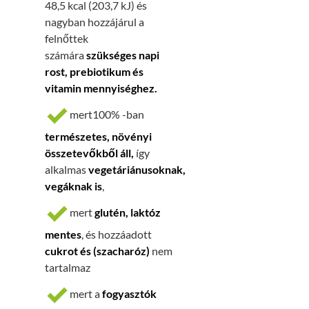
48,5 kcal (203,7 kJ) és
nagyban hozzájárul a
felnőttek
számára
szükséges napi
rost, prebiotikum és
vitamin mennyiséghez.
mert100% -ban
természetes, növényi
összetevőkből áll,
így
alkalmas
vegetáriánusoknak,
vegáknak is
,
mert
glutén, laktóz
mentes
, és hozzáadott
cukrot és (szacharóz)
nem
tartalmaz
mert a
fogyasztók