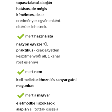
tapasztalatai alapján
hatásos, de mégis
kíméletes,
de
az
eredmények egyénenként
eltérőek lehetnek.
mert
használata
nagyon egyszerű,
praktikus
- csak egyetlen
készítményből áll, 1 kanál
rost és ennyi
mert
nem
kell
mellette
éhezni
és
sanyargatni
magunkat
mert a
magyar
életmódbeli szokások
alapján
állították össze a