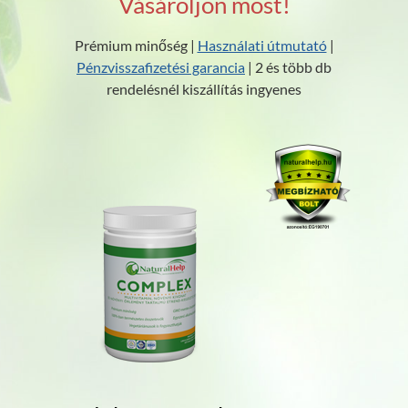
Vásároljon most!
Prémium minőség |
Használati útmutató
|
Pénzvisszafizetési garancia
| 2 és több db
rendelésnél kiszállítás ingyenes