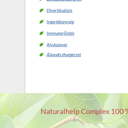
Divertikulózis
Ingerlékenység
Immunerősítés
Alvászavar
Állandó éhségérzet
Naturalhelp Complex 100 %