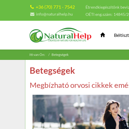
+36 (70) 771 - 7542
Étrendkiegészítőnk beviz
info@naturalhelp.hu
OÉTI eng.szám: 14845/
Béltiszt
Itt van Ön:
Betegségek
Betegségek
Megbízható orvosi cikkek emés