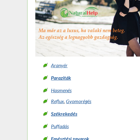
Aranyér
Paraziták
Hasmenés
Reflux
,
Gyomorégés
Székrekedés
Puffadás
Emésztési zavarok