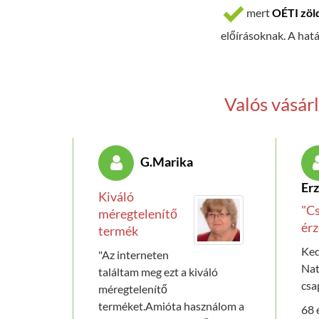
mert
OÉTI zöl
előírásoknak. A hatá
Valós vásár
G.Marika
Er
Kiváló
"C
méregtelenítő
érz
termék
Ke
"Az interneten
Nat
találtam meg ezt a kiváló
csa
méregtelenítő
terméket.Amióta használom a
68 