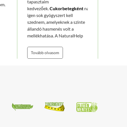
tapasztaim
om.
kedvezőek.
Cukorbetegként
naponta
igen sok gyógyszert kell
szednem, amelyeknek a szinte
állandó hasmenés volt a
mellékhatása. A NaturalHelp
használata óta a
hasmenésem
megszünt,
s ez igen nagy és
Tovább olvasom
kedvező változás. Ezért
folytatni kívánom a termék
fogyasztását, bízva abban,
hogy a bélflórámat teljesen
rendbe fogja hozni."