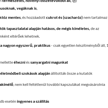
n
természetes, növényi összetevőkből áll,
így
nusoknak, vegáknak is
,
aktóz mentes
, és hozzáadott
cukrot és (szacharóz)
nem tartalmaz
tók tapasztalatai alapján hatásos, de mégis kíméletes,
de
az
ként eltérőek lehetnek.
ta nagyon egyszerű, praktikus
- csak egyetlen készítményből áll, 
mellette
éhezni
és
sanyargatni magunkat
életmódbeli szokások alapján
állították össze a kutatók
akímélő
, nem kell feltétlenül további kapszulákat megvásárolnia
 db esetén
ingyenes a szállítás