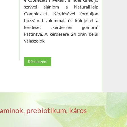
szívvel ajánlom a NaturalHelp
Complex-et. Kérdésével forduljon
hozzám bizalommal, és küldje el a
kérdését „kérdezzen gombra”
kattintva. A kérdésére 24 órán belül
válaszolok.
Kérdezzen!
aminok, prebiotikum, káros