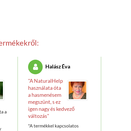
termékekről:
Halász Éva
"A NaturalHelp
használata óta
a hasmenésem
megszünt, s ez
igen nagy és kedvező
ta a
változás"
"A termékkel kapcsolatos
y