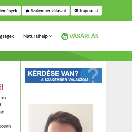
lemények
Szakember válaszol
Kapcsolat
VÁSÁRLÁS
gségek
Naturalhelp
ől
 ún.
d
ban
,
atosan