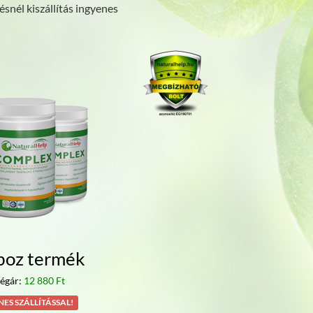
ésnél kiszállítás ingyenes
boz termék
égár:
12 880 Ft
ES SZÁLLÍTÁSSAL!