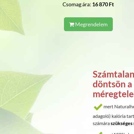
Csomag ára:
16 870 Ft
Megrendelem
Számtalan
döntsön a
méregtelen
mert Naturalh
adagoló) kalória tar
számára
szükséges 