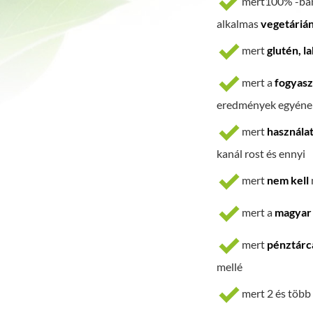
mert100% -ba
alkalmas
vegetáriá
mert
glutén, l
mert a
fogyasz
eredmények egyénen
mert
használa
kanál rost és ennyi
mert
nem kell
mert a
magyar 
mert
pénztárc
mellé
mert 2 és több