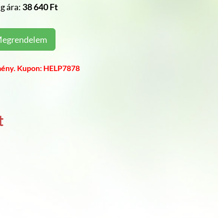
g ára:
38 640 Ft
egrendelem
ény. Kupon: HELP7878
t