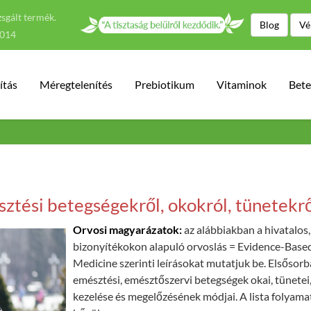
sgált termék.
Blog
Vé
2014
ítás
Méregtelenítés
Prebiotikum
Vitaminok
Bete
ztési betegségekről, okokról, tünetekr
Orvosi magyarázatok:
az alábbiakban a hivatalos,
bizonyítékokon alapuló orvoslás = Evidence-Base
Medicine szerinti leírásokat mutatjuk be. Elsősor
emésztési, emésztőszervi betegségek okai, tünetei
kezelése és megelőzésének módjai. A lista folyam