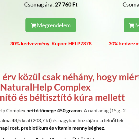
Csomag ára:
27 760 Ft
Csoma
Megrendelem
M
30% kedvezmény. Kupon: HELP7878
30% kedvezm
 érv közül csak néhány, hogy miér
 NaturalHelp Complex
ítő és béltisztító kúra mellett
elp Complex
nettó tömege 450 gramm.
A napi adag (15 g- 2
talma 48,5 kcal (203,7 kJ) és nagyban hozzájárul a felnőttek
napi rost, prebiotikum és vitamin mennyiséghez.