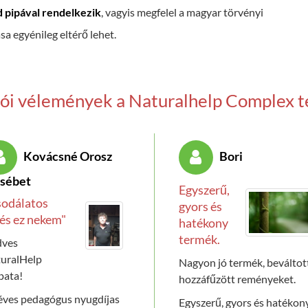
d pipával rendelkezik
, vagyis megfelel a magyar törvényi
sa egyénileg eltérő lehet.
lói vélemények a Naturalhelp Complex 
Kovácsné Orosz
Bori
zsébet
Egyszerű,
sodálatos
gyors és
és ez nekem"
hatékony
termék.
dves
uralHelp
Nagyon jó termék, beváltot
pata!
hozzáfűzött reményeket.
éves pedagógus nyugdíjas
Egyszerű, gyors és hatékon