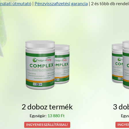
nálati útmutató
|
Pénzvisszafizetési garancia
| 2 és több db rendel
2 doboz termék
3 do
Egységár:
13 880 Ft
Egys
INGYENES SZÁLLÍTÁSSAL!
INGYEN