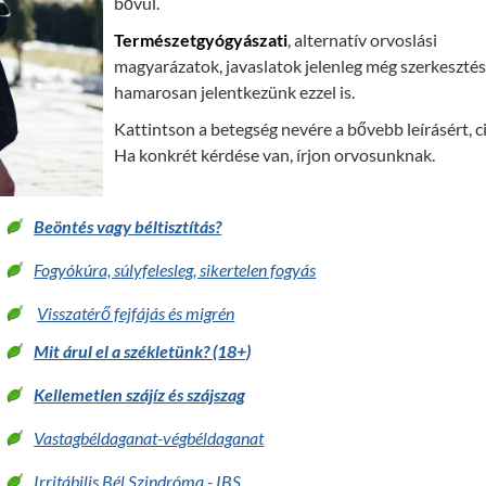
bővül.
Természetgyógyászati
, alternatív orvoslási
magyarázatok, javaslatok jelenleg még szerkesztés 
hamarosan jelentkezünk ezzel is.
Kattintson a betegség nevére a bővebb leírásért, ci
Ha konkrét kérdése van, írjon orvosunknak.
Beöntés vagy béltisztítás?
Fogyókúra, súlyfelesleg, sikertelen fogyás
Visszatérő fejfájás és migrén
Mit árul el a székletünk? (18+)
Kellemetlen szájíz és szájszag
Vastagbéldaganat-végbéldaganat
Irritábilis Bél Szindróma - IBS