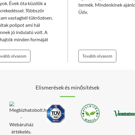
yok. Évek óta küzdök a
termék. Mindenkinek ajánl
krekedéssel. Többször
Üdv.
tam vastagbél tükrözésen.
áltak polipot ami hál
ennek jó indulatú volt. A
hajtók minden formáját
róbáltam. A túlzott
hajtók a bélbolyhokat a
ovább olvasom
Tovább olvasom
tagbélről lemarta.
etlenül találtam az önök
mékére interneten való
esgélés közben. Akkor
Elismerések és minősítések
bából rendeltem 1
ozzal. Utasításnak
felelően elkezdtem szedni.
 hét szedése után vettem
re a hatását /Gondoltam
 ez sem hat/Egy hét után
ztem a hatását.