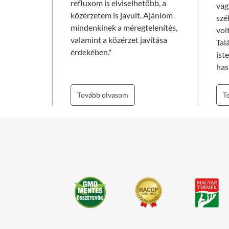
refluxom is elviselhetőbb, a
vag
közérzetem is javult. Ajánlom
szé
mindenkinek a méregtelenítés,
vol
valamint a közérzet javítása
Tal
érdekében."
ist
has
kip
has
Tovább olvasom
T
vas
Vél
ter
ker
pró
dob
meg
Egy
ész
már
ére